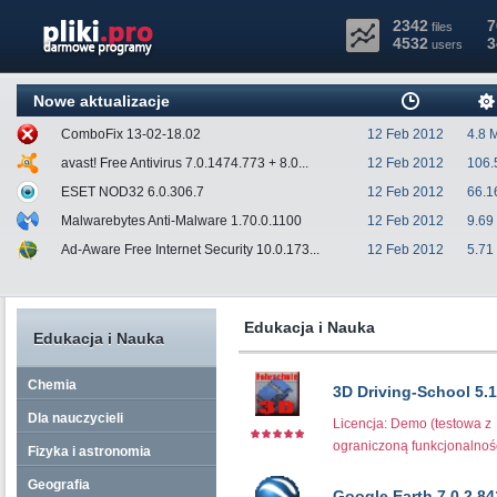
2342
7
files
4532
3
users
Nowe aktualizacje
ComboFix 13-02-18.02
12 Feb 2012
4.8 
avast! Free Antivirus 7.0.1474.773 + 8.0...
12 Feb 2012
106.
ESET NOD32 6.0.306.7
12 Feb 2012
66.1
Malwarebytes Anti-Malware 1.70.0.1100
12 Feb 2012
9.69
Ad-Aware Free Internet Security 10.0.173...
12 Feb 2012
5.71
Edukacja i Nauka
Edukacja i Nauka
Chemia
3D Driving-School 5.1
Dla nauczycieli
Licencja: Demo (testowa z
ograniczoną funkcjonalnoś
Fizyka i astronomia
Geografia
Google Earth 7.0.2.84