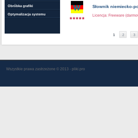
Obróbka grafiki
Słownik niemiecko-pol
Optymalizacja systemu
Licencja: Freeware (darm
1
2
3
Wszystkie prawa zastrzeżone © 2013 - pliki.pro